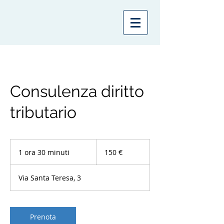
Consulenza diritto
tributario
150
euro
1 ora 30 minuti
1
150 €
o
r
Via Santa Teresa, 3
3
0
m
i
Prenota
n